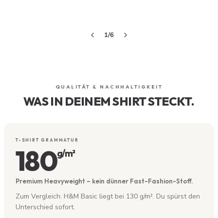
HANDGEMACHT IN
1
/
6
SÜDTIROL
Designt, gedruckt und verschickt - alles
in Südtirol. Keine Massenware, keine
Zwischenhändler.
QUALITÄT & NACHHALTIGKEIT
WAS IN DEINEM SHIRT STECKT.
T-SHIRT GRAMMATUR
180
g/m²
Premium Heavyweight – kein dünner Fast-Fashion-Stoff.
Zum Vergleich: H&M Basic liegt bei 130 g/m². Du spürst den
Unterschied sofort.