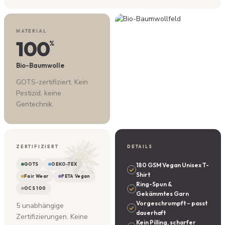
MATERIAL
100
%
Bio-Baumwolle
GOTS-zertifiziert. Kein
Pestizid, keine
Gentechnik.
ZERTIFIZIERT
DETAILS
GOTS
OEKO-TEX
180 GSM Vegan Unisex T-
Shirt
Fair Wear
PETA Vegan
Ring-Spun &
OCS 100
Gekämmtes Garn
Vorgeschrumpft – passt
5 unabhängige
dauerhaft
Zertifizierungen. Keine
Kein Pilling, scharfer