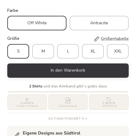
Farbe
Off White
Antracite
Größe
Größentabelle
S
M
L
XL
XXL
In den Warenkorb
2 Shirts
und das Armband gibt’s gratis dazu
2 SHIRTS
70 €
3 SHIRTS
Gratis Armband
Gratisversand
−20 % Shirts
SO FUNKTIONIERT’S
Eigene Designs aus Südtirol