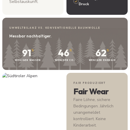
Selbstauskunft.
Druck
UMWELTBILANZ VS. KONVENTIONELLE BAUMWOLLE
Messbar nachhaltiger.
91
46
62
%
%
%
WENIGER WASSER
WENIGER CO₂
WENIGER ENERGIE
FAIR PRODUZIERT
Fair Wear
Faire Löhne, sichere
Bedingungen. Jährlich
unangemeldet
kontrolliert. Keine
Kinderarbeit.