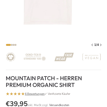
1/4
MOUNTAIN PATCH - HERREN
PREMIUM ORGANIC SHIRT
★★★★★
★★★★★
✓ Verifizierte Käufer
6 Bewertungen
€39,95
inkl. MwSt.zzgl.
Versandkosten