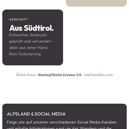
HERKUNFT
Aus Südtirol.
Entworfen, bedruckt,
geprüft und versendet –
alles aus einer Hand.
Kein Outsourcing.
Blank-Basis:
Stanley/Stella Creator 2.0
· stanleystella.com
ALPSLAND & SOCIAL MEDIA
Folge uns auf unseren verschiedenen Social Media Kanälen
und erhalte Informationen rund um das Wandern und die